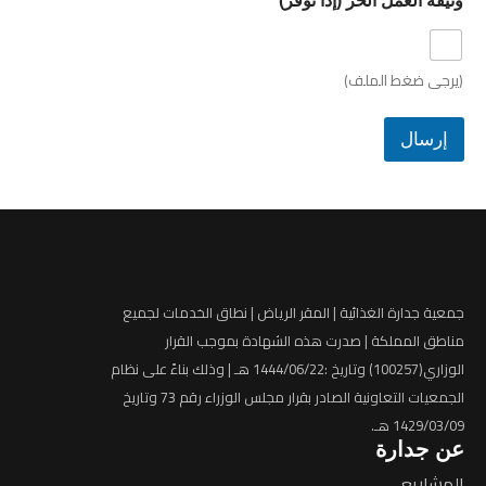
وثيقة العمل الحر (إذا توفر)
(يرجى ضغط الملف)
إرسال
جمعية ﺟﺪارة اﻟﻐﺬاﺋﯿﺔ | المقر الرياض | نطاق الخدمات لجميع
مناطق المملكة | ﺻﺪرت هذه اﻟﺸﻬﺎدة ﺑﻤﻮﺟﺐ اﻟﻘﺮار
اﻟﻮزاري(100257) وﺗﺎرﯾﺦ :1444/06/22 هـ | وذﻟﻚ ﺑﻨﺎءً ﻋﻠﯽ ﻧﻈﺎم
اﻟﺠﻤﻌﯿﺎت اﻟﺘﻌﺎوﻧﯿﺔ اﻟﺼﺎدر ﺑﻘﺮار ﻣﺠﻠﺲ اﻟﻮزراء رﻗﻢ 73 وﺗﺎرﯾﺦ
1429/03/09 هـ.
عن جدارة
المشاريع