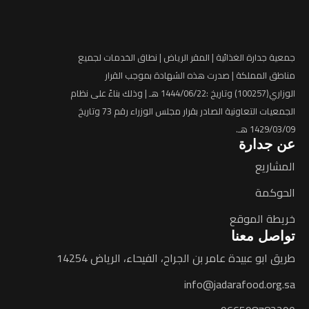
جمعية ﺟﺪارة اﻟﻐﺬاﺋﯿﺔ | المقر الرياض | نطاق الخدمات لجميع
مناطق المملكة | ﺻﺪرت هذه اﻟﺸﻬﺎدة ﺑﻤﻮﺟﺐ اﻟﻘﺮار
اﻟﻮزاري(100257) وﺗﺎرﯾﺦ :1444/06/22 هـ | وذﻟﻚ ﺑﻨﺎءً ﻋﻠﯽ ﻧﻈﺎم
اﻟﺠﻤﻌﯿﺎت اﻟﺘﻌﺎوﻧﯿﺔ اﻟﺼﺎدر ﺑﻘﺮار ﻣﺠﻠﺲ اﻟﻮزراء رﻗﻢ 73 وﺗﺎرﯾﺦ
1429/03/09 هـ.
عن جدارة
المشاريع
الحوكمة
خريطة الموقع
تواصل معنا
طريق ابو عبيدة عامر بن الجراح، الفيحاء، الرياض 14254
info@jadarafood.org.sa